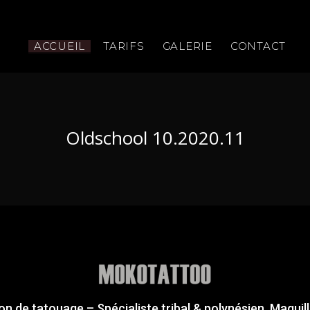
ACCUEIL
TARIFS
GALERIE
CONTACT
Oldschool 10.2020.11
on de tatouage – Spécialiste tribal & polynésien. Maquil